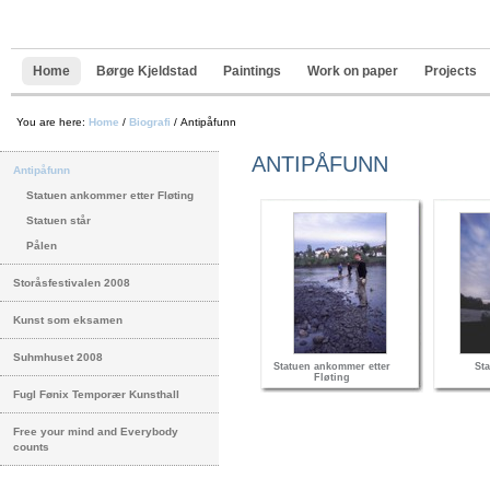
Navigation
Skip
to
content.
|
Home
Børge Kjeldstad
Paintings
Work on paper
Projects
Skip
to
navigation
You are here:
Home
/
Biografi
/
Antipåfunn
ANTIPÅFUNN
Antipåfunn
Statuen ankommer etter Fløting
Statuen står
Pålen
Storåsfestivalen 2008
Kunst som eksamen
Suhmhuset 2008
Statuen ankommer etter
Sta
Fløting
Fugl Fønix Temporær Kunsthall
Free your mind and Everybody
counts