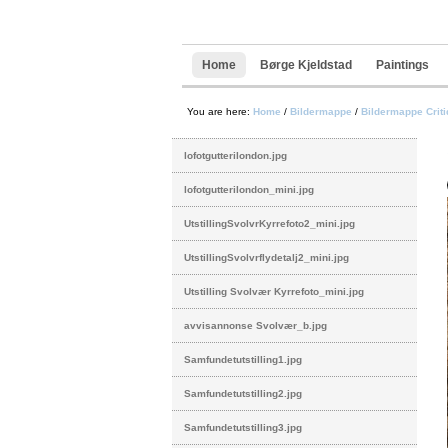
Navigation
Skip
to
content.
|
Home
Børge Kjeldstad
Paintings
Skip
to
navigation
You are here:
Home
/
Bildermappe
/
Bildermappe Crit
lofotgutterilondon.jpg
lofotgutterilondon_mini.jpg
UtstillingSvolvrKyrrefoto2_mini.jpg
UtstillingSvolvrflydetalj2_mini.jpg
Utstilling Svolvær Kyrrefoto_mini.jpg
avvisannonse Svolvær_b.jpg
Samfundetutstilling1.jpg
Samfundetutstilling2.jpg
Samfundetutstilling3.jpg