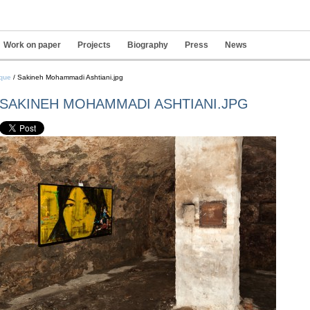
Work on paper
Projects
Biography
Press
News
Pers
ique
/
Sakineh Mohammadi Ashtiani.jpg
tools
SAKINEH MOHAMMADI ASHTIANI.JPG