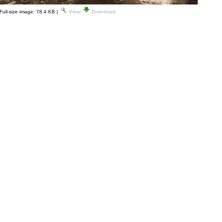
Full-size image:
78.4 KB
|
View
Download