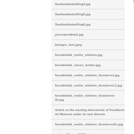
Samfundetutstilling4.jpg
Samfundetutstilling5.jpg
Samfundetutstilling6.jpg
pirsenteretfoto2.jpg
boelgen_mini.jpeg
forsidebilde_emilie_eitrheim.jpg
forsidebilde_maren_tenden.jpg
forsidebilde_emilie_eitrheim_forstoerret.jpg
forsidebilde_emilie_eitrheim_forstoerret.2.jpg
forsidebilde_emilie_eitrheim_forstoerret-
2b.jpg
Article on the wanting ahievments of Trondheim
Art Museum under its new director
forsidebilde_emilie_eitrheim_forstoerret2c.jpg